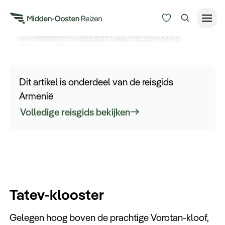
van Armenië
In Armenië is uiteraard veel te zien en te
beleven. Wat zijn nu de absolute
Reisduur
hoogtepunten? Welke bezienswaardigheden
Budget
Alle bestemmingen
mag u niet missen? Uiteraard kan dat voor ieder
Dit artikel is onderdeel van de reisgids
Zoeken
verschillen, maar toch zijn er een aantal
Armenië
Type Reizen
hoogtepunten die erbovenuit springen.
Volledige reisgids bekijken
Inspiratie
Meer
Tatev-klooster
Gelegen hoog boven de prachtige Vorotan-kloof,