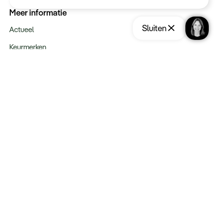
Meer informatie
Sluiten
Actueel
Keurmerken
Verantwoord op reis
Webinars
Vacatures
Type reizen
Maatwerk Rondreizen
Groepsreizen
Luxe Reizen
Strandvakanties