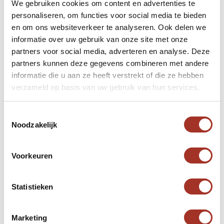
sculpturen en reliëfs die de muren van dit heilige
We gebruiken cookies om content en advertenties te
complex sieren, en geniet van de rustige sfeer die
personaliseren, om functies voor social media te bieden
en om ons websiteverkeer te analyseren. Ook delen we
hier heerst.
informatie over uw gebruik van onze site met onze
partners voor social media, adverteren en analyse. Deze
partners kunnen deze gegevens combineren met andere
informatie die u aan ze heeft verstrekt of die ze hebben
verzameld op basis van uw gebruik van hun services.
Dilijan Nationaal Park
Toestemmingsselectie
Noodzakelijk
Ontsnap aan de drukte en dompel uzelf onder in
de ongerepte natuur van het Dilijan Nationaal
Voorkeuren
Park. Met groene bossen, kristalheldere meren en
schilderachtige wandelpaden biedt dit park een
Statistieken
oase van rust en sereniteit voor natuurliefhebbers
en avonturiers.
Marketing