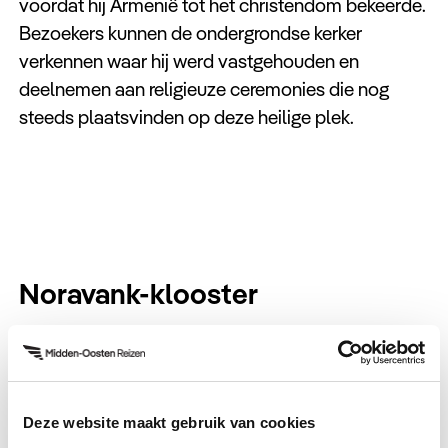
voordat hij Armenië tot het christendom bekeerde.
Bezoekers kunnen de ondergrondse kerker
verkennen waar hij werd vastgehouden en
deelnemen aan religieuze ceremonies die nog
steeds plaatsvinden op deze heilige plek.
Noravank-klooster
Verscholen tussen de rotsformaties van de
Amaghu-kloof, is het Noravank-klooster een
meesterwerk van middeleeuwse architectuur en
spirituele verfijning. Bewonder de prachtige
Deze website maakt gebruik van cookies