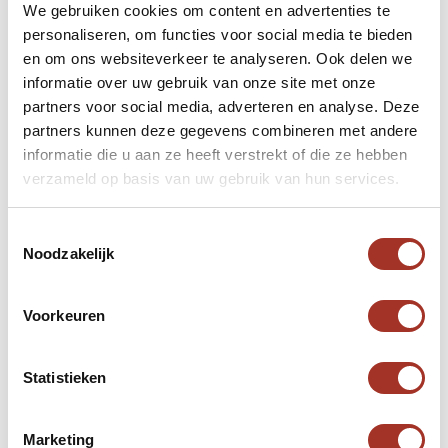
gemeenschapsgevoel en de spirituele
We gebruiken cookies om content en advertenties te
verbondenheid van het Armeense volk te ervaren.
personaliseren, om functies voor social media te bieden
Als je Armenië bezoekt, zorg er dan voor dat je
en om ons websiteverkeer te analyseren. Ook delen we
informatie over uw gebruik van onze site met onze
deze bijzondere gelegenheden meemaakt en deel
partners voor social media, adverteren en analyse. Deze
uitmaakt van de levendige festiviteiten die het hart
partners kunnen deze gegevens combineren met andere
van dit prachtige land doen zinderen.
informatie die u aan ze heeft verstrekt of die ze hebben
verzameld op basis van uw gebruik van hun services.
Toestemmingsselectie
Noodzakelijk
Voorkeuren
Statistieken
Marketing