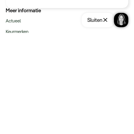
Meer informatie
Sluiten
Actueel
Keurmerken
Verantwoord op reis
Webinars
Vacatures
Type reizen
Maatwerk Rondreizen
Groepsreizen
Luxe Reizen
Strandvakanties