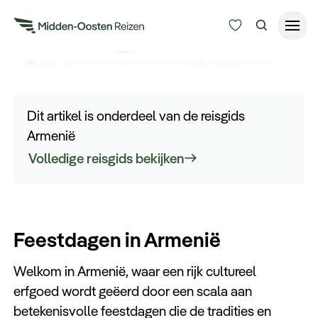
Feestdagen in Armenië
Bent u benieuwd wanneer de feestdagen in
Reisduur
Armenië zijn? Ontdek op deze pagina alles over
Budget
Alle bestemmingen
de gevierde feestdagen in Armenië.
Dit artikel is onderdeel van de reisgids
Zoeken
Armenië
Type Reizen
Volledige reisgids bekijken
Inspiratie
Feestdagen in Armenië
Meer
Welkom in Armenië, waar een rijk cultureel
erfgoed wordt geëerd door een scala aan
betekenisvolle feestdagen die de tradities en