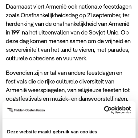
Daarnaast viert Armenië ook nationale feestdagen
zoals Onafhankelijkheidsdag op 21 september, ter
herdenking van de onafhankelijkheid van Armenië
in 1991 na het uiteenvallen van de Sovjet-Unie. Op
deze dag komen mensen samen om de vrijheid en
soevereiniteit van het land te vieren, met parades,
culturele optredens en vuurwerk.
Bovendien zijn er tal van andere feestdagen en
festivals die de rijke culturele diversiteit van
Armenië weerspiegelen, van religieuze feesten tot
oogstfestivals en muziek- en dansvoorstellingen.
Kortom, de feestdagen in Armenië zijn niet alleen
momenten van viering, maar ook kansen om de
diepgewortelde tradities, het
Deze website maakt gebruik van cookies