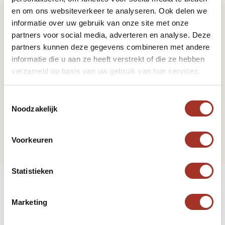
en om ons websiteverkeer te analyseren. Ook delen we
informatie over uw gebruik van onze site met onze
partners voor social media, adverteren en analyse. Deze
Vorige pagina
partners kunnen deze gegevens combineren met andere
informatie die u aan ze heeft verstrekt of die ze hebben
Munteenheid
verzameld op basis van uw gebruik van hun services.
Volgende pagina
Toestemmingsselectie
Noodzakelijk
Feestdagen
Voorkeuren
Statistieken
Marketing
Hulp nodig bij uw zoektocht