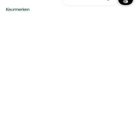
Keurmerken
Verantwoord op reis
Webinars
Vacatures
Type reizen
Maatwerk Rondreizen
Groepsreizen
Luxe Reizen
Strandvakanties
Blijf op de hoogte:
Schrijf u in voor de nieuwsbrief