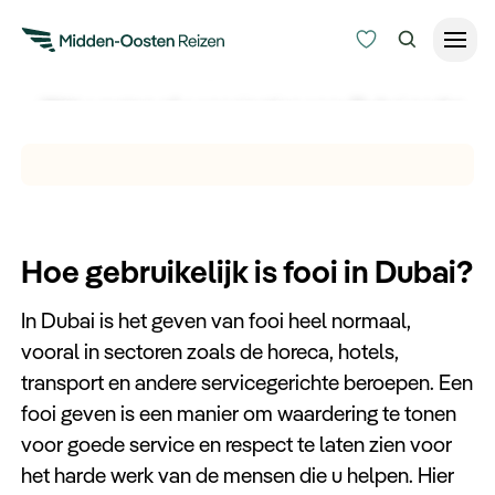
Fooien in Dubai
Wilt u weten of u vaccinaties voor Dubai nodig
Reisduur
heeft? Ontdek hier alles over de aanbevolen
Budget
Alle bestemmingen
vaccinaties voor uw reis naar Dubai.
Zoeken
Type Reizen
Hoe gebruikelijk is fooi in Dubai?
Inspiratie
In Dubai is het geven van fooi heel normaal,
vooral in sectoren zoals de horeca, hotels,
Meer
transport en andere servicegerichte beroepen. Een
fooi geven is een manier om waardering te tonen
voor goede service en respect te laten zien voor
het harde werk van de mensen die u helpen. Hier