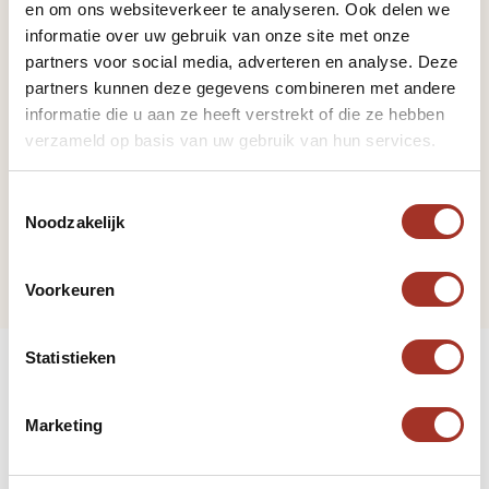
en om ons websiteverkeer te analyseren. Ook delen we
informatie over uw gebruik van onze site met onze
Vorige pagina
partners voor social media, adverteren en analyse. Deze
partners kunnen deze gegevens combineren met andere
Bezienswaardigheden
informatie die u aan ze heeft verstrekt of die ze hebben
verzameld op basis van uw gebruik van hun services.
Volgende pagina
Toestemmingsselectie
Noodzakelijk
Visum
Voorkeuren
Statistieken
Hulp nodig bij uw zoektocht
Marketing
naar een volgende reis?