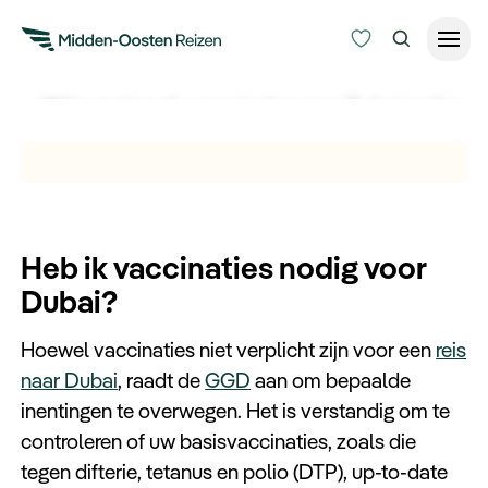
Vaccinaties Dubai
Wilt u weten of u vaccinaties voor Dubai nodig
Reisduur
heeft? Ontdek hier alles over de aanbevolen
Budget
Alle bestemmingen
vaccinaties voor uw reis naar Dubai.
Zoeken
Type Reizen
Heb ik vaccinaties nodig voor
Dubai?
Inspiratie
Hoewel vaccinaties niet verplicht zijn voor een
reis
Meer
naar Dubai
, raadt de
GGD
aan om bepaalde
inentingen te overwegen. Het is verstandig om te
controleren of uw basisvaccinaties, zoals die
tegen difterie, tetanus en polio (DTP), up-to-date