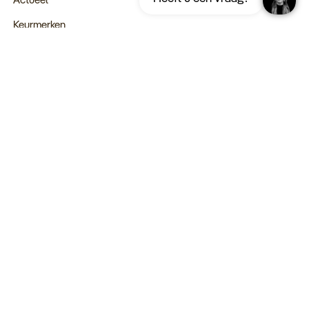
Keurmerken
Verantwoord op reis
Webinars
Vacatures
Type reizen
Maatwerk Rondreizen
Groepsreizen
Luxe Reizen
Strandvakanties
Blijf op de hoogte: