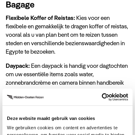
Bagage
Flexibele Koffer of Reistas:
Kies voor een
flexibele en gemakkelijk te dragen koffer of reistas,
vooral als u van plan bent om te reizen tussen
steden en verschillende bezienswaardigheden in
Egypte te bezoeken.
Daypack:
Een daypack is handig voor dagtochten
om uw essentiële items zoals water,
zonnebrandcrème en camera binnen handbereik
te houden.
Zonnebrandcrème en Hydratatie:
De zon in
Egypte kan genadeloos zijn, dus zorg ervoor dat u
Deze website maakt gebruik van cookies
voldoende zonnebrandcrème meeneemt. Een
We gebruiken cookies om content en advertenties te
herbruikbare waterfles is ook handig om
personaliseren, om functies voor social media te bieden