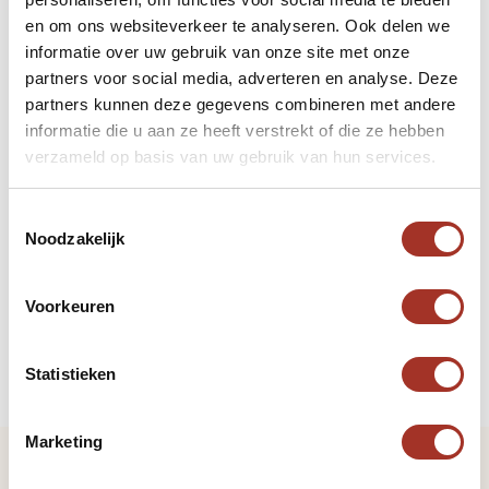
gehydrateerd te blijven, vooral tijdens excursies
en om ons websiteverkeer te analyseren. Ook delen we
naar de woestijn.
informatie over uw gebruik van onze site met onze
partners voor social media, adverteren en analyse. Deze
Adapter voor Elektronica:
Controleer of u de
partners kunnen deze gegevens combineren met andere
juiste stekkeradapter heeft voor uw elektronica
informatie die u aan ze heeft verstrekt of die ze hebben
om deze op te laden in de Egyptische
verzameld op basis van uw gebruik van hun services.
stopcontacten.
Toestemmingsselectie
Reisverzekering en Belangrijke
Noodzakelijk
Documenten:
Houd uw paspoort, visum en
reisverzekering binnen handbereik. Maak kopieën
Voorkeuren
voor het geval van verlies.
Statistieken
Marketing
Reisgids Egypte