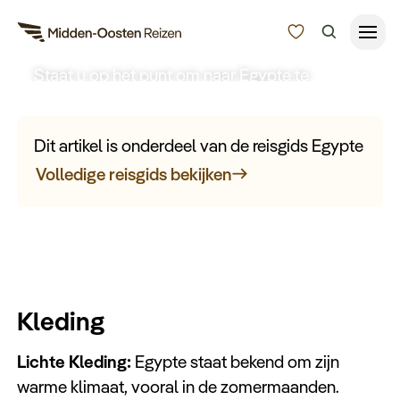
Paklijst Egypte
Staat u op het punt om naar Egypte te
Reisduur
vertrekken? Hier zijn enkele tips over welke
kleding en bagage u het beste kunt inpakken om
Budget
Alle bestemmingen
Dit artikel is onderdeel van de reisgids Egypte
het meeste uit uw avontuur te halen.
Zoeken
Volledige reisgids bekijken
Type Reizen
Inspiratie
Meer
Kleding
Lichte Kleding:
Egypte staat bekend om zijn
warme klimaat, vooral in de zomermaanden.