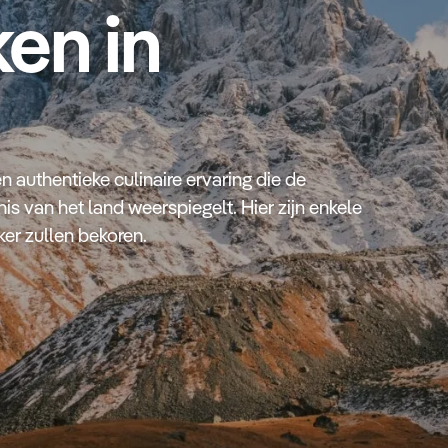
ken in
n authentieke culinaire ervaring die de
is van het land weerspiegelt. Hier zijn enkele
er zullen bekoren.