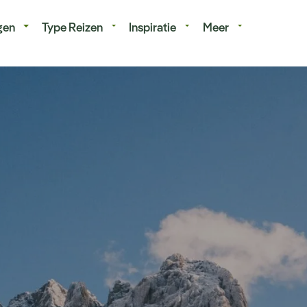
isduur
Budget
gen
Type Reizen
Inspiratie
Meer