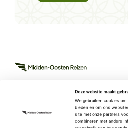
Deze website maakt gebru
Heeft u een vraag?
We gebruiken cookies om c
App met ons
bieden en om ons websitev
Bel ons op +31 (0)73 22 00 553
site met onze partners vo
Plan een videogesprek
combineren met andere inf
uw gebruik van hun servic