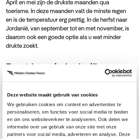
April en mei zijn de drukste maanden qua
toerisme. In deze maanden valt de minste regen
en is de temperatuur erg prettig. In de herfst naar
Jordanië, van september tot en met november, is
daarom ook een goede optie als u wat minder
drukte zoekt.
Feestdagen in Jordanië
Het is ook altijd handig om rekening te houden met
lokale feestdagen. Op islamitische feestdagen
Deze website maakt gebruik van cookies
komen veel mensen van over heel de wereld naar
We gebruiken cookies om content en advertenties te
het Midden-Oosten om bijvoorbeeld hun familie
personaliseren, om functies voor social media te bieden
te bezoeken en kan het dus zijn dat vluchten
en om ons websiteverkeer te analyseren. Ook delen we
sneller volgeboekt zijn. Zorg dus dat u uw vakantie
informatie over uw gebruik van onze site met onze
naar Jordanië niet last-minute hoeft te boeken.
partners voor social media, adverteren en analyse. Deze