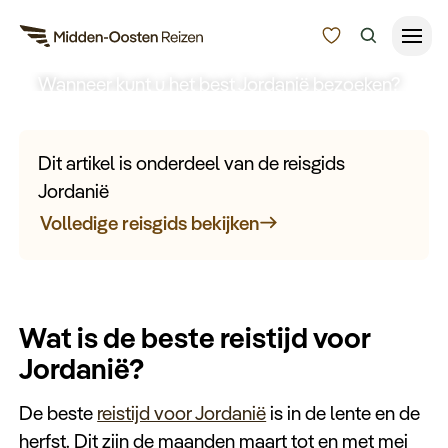
Beste reistijd Jordanië
Wanneer kunt u het best Jordanië bezoeken?
Reisduur
Bekijk hier de tips over de beste reistijd voor
Jordanië die u moet weten voordat u op reis
Budget
Alle bestemmingen
Dit artikel is onderdeel van de reisgids
gaat.
Zoeken
Jordanië
Type Reizen
Volledige reisgids bekijken
Inspiratie
Wat is de beste reistijd voor
Meer
Jordanië?
De beste
reistijd voor Jordanië
is in de lente en de
herfst. Dit zijn de maanden maart tot en met mei