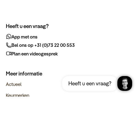
Heeft u een vraag?
App met ons
Bel ons op +31 (0)73 22 00 553
Plan een videogesprek
Meer informatie
Ontvang gratis de complete reisgids
Download nu
Heeft u een vraag?
Jordanië
Actueel
Keurmerken
Verantwoord op reis
Webinars
Vacatures