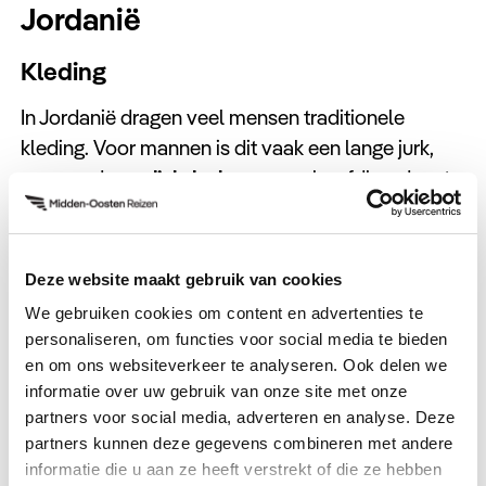
Jordanië
Kleding
In Jordanië dragen veel mensen traditionele
kleding. Voor mannen is dit vaak een lange jurk,
genaamd een
dishdasha
, en een hoofdband met
een omhulsel, de
keffiyeh
. Vrouwen dragen
meestal een
abaya
, een lange zwarte jurk die hen
volledig bedekt, en een
hijab
of
niqab
om hun
Deze website maakt gebruik van cookies
haar en soms ook gezicht te bedekken. Dit hangt
We gebruiken cookies om content en advertenties te
af van hun persoonlijke voorkeur en religieuze
personaliseren, om functies voor social media te bieden
overtuigingen.
en om ons websiteverkeer te analyseren. Ook delen we
informatie over uw gebruik van onze site met onze
Als toerist kunt u in principe in uw dagelijkse
partners voor social media, adverteren en analyse. Deze
kleding over straat, maar het wordt gewaardeerd
partners kunnen deze gegevens combineren met andere
om uw bovenarmen, schouders en knieën te
informatie die u aan ze heeft verstrekt of die ze hebben