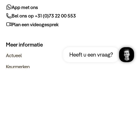
App met ons
Bel ons op +31 (0)73 22 00 553
Plan een videogesprek
Meer informatie
Ontvang gratis de complete reisgids
Download nu
Heeft u een vraag?
Jordanië
Actueel
Keurmerken
Verantwoord op reis
Webinars
Vacatures
Type reizen
Maatwerk Rondreizen