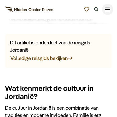
Cultuur van Jordanië
Het is altijd handig om te weten wat de
gewoontes en tradities zijn in Jordanië? Bent u
Reisduur
benieuwd het de cultuur van Jordanië eruitziet?
Budget
Alle bestemmingen
Lees dan verder en ontdek de cultuur voor
Dit artikel is onderdeel van de reisgids
uw
rondreis door Jordanië
.
Zoeken
Jordanië
Type Reizen
Volledige reisgids bekijken
Inspiratie
Wat kenmerkt de cultuur in
Meer
Jordanië?
De cultuur in Jordanië is een combinatie van
tradities en moderne invloeden. Familie is erg