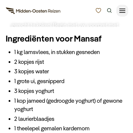
Recept voor Mansaf
Hoe leuk is het om zelf een typisch Jordaans
gerecht te koken! Begin met uw voorpret met
Reisduur
een lekker gerecht of geniet na van een
Ingrediënten voor Mansaf
onvergetelijke
rondreis door Jordanië
. Met dit
Budget
Alle bestemmingen
recept kunt u eenvoudig mansaf maken in uw
1 kg lamsvlees, in stukken gesneden
Zoeken
eigen keuken.
2 kopjes rijst
Type Reizen
3 kopjes water
Inspiratie
1 grote ui, gesnipperd
3 kopjes yoghurt
Meer
1 kop jameed (gedroogde yoghurt) of gewone
yoghurt
2 laurierblaadjes
1 theelepel gemalen kardemom