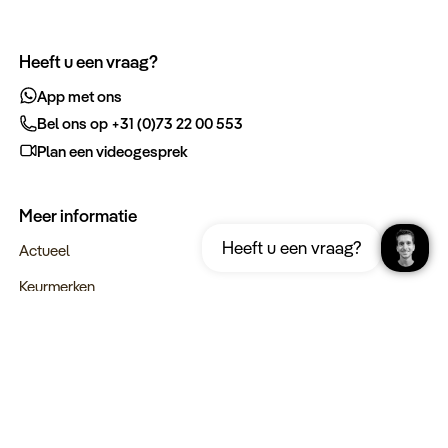
Heeft u een vraag?
App met ons
Bel ons op +31 (0)73 22 00 553
Plan een videogesprek
Meer informatie
Ontvang gratis de complete reisgids
Download nu
Heeft u een vraag?
Jordanië
Actueel
Keurmerken
Verantwoord op reis
Webinars
Vacatures