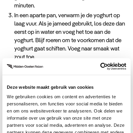
minuten.
In een aparte pan, verwarm je de yoghurt op
laag vuur. Als je jameed gebruikt, los deze dan
eerst op in water en voeg het toe aan de
yoghurt. Blijf roeren om te voorkomen dat de
yoghurt gaat schiften. Voeg naar smaak wat
zout toe.
Zodra het vlees gaar is, haal je het uit de
bouillon en voeg je het toe aan de verwarmde
yoghurt. Laat het geheel nog een paar minuten
Deze website maakt gebruik van cookies
sudderen, zodat de smaken goed mengen.
We gebruiken cookies om content en advertenties te
Leg het platbrood op een groot dienblad of
personaliseren, om functies voor social media te bieden
schaal. Schep de rijst erop en leg het vlees
en om ons websiteverkeer te analyseren. Ook delen we
met de yoghurtsaus eroverheen.
informatie over uw gebruik van onze site met onze
partners voor social media, adverteren en analyse. Deze
Garneer het gerecht met de geroosterde
partners kunnen deze gegevens combineren met andere