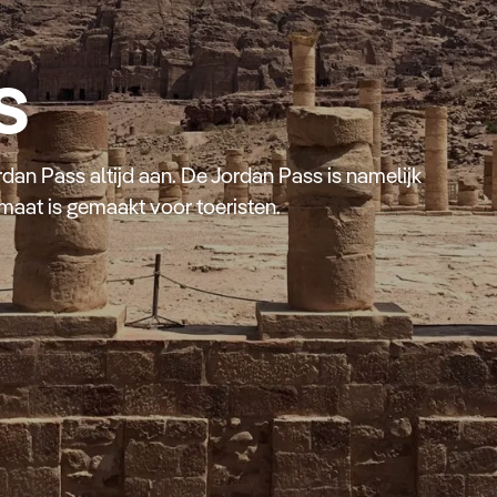
s
rdan Pass altijd aan. De Jordan Pass is namelijk
maat is gemaakt voor toeristen.