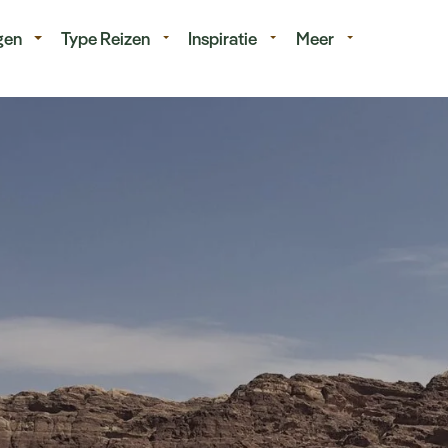
isduur
Budget
gen
Type Reizen
Inspiratie
Meer