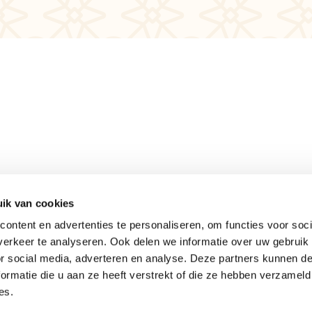
ik van cookies
Meer informatie
ontent en advertenties te personaliseren, om functies voor soci
Actueel
erkeer te analyseren. Ook delen we informatie over uw gebruik
Keurmerken
or social media, adverteren en analyse. Deze partners kunnen 
Verantwoord op reis
ormatie die u aan ze heeft verstrekt of die ze hebben verzameld
es.
Webinars