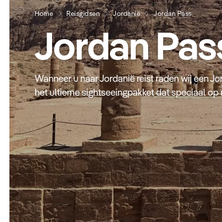
Home
Reisgidsen
Jordanië
Jordan Pass
Jordan Pas
Wanneer u naar Jordanië reist raden wij een Jo
het ultieme sightseeingpakket dat speciaal op 