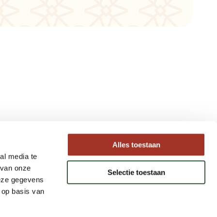
Type reizen
Alles toestaan
al media te
Maatwerk Rondreizen
 van onze
Selectie toestaan
Groepsreizen
deze gegevens
Luxe Reizen
 op basis van
Strandvakanties