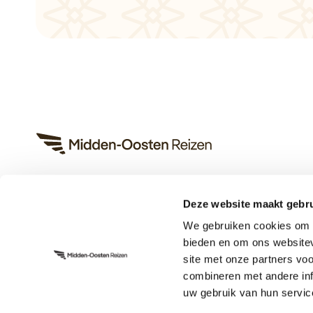
Deze website maakt gebru
Heeft u een vraag?
We gebruiken cookies om c
App met ons
bieden en om ons websitev
Bel ons op +31 (0)73 22 00 553
site met onze partners vo
Plan een videogesprek
combineren met andere inf
uw gebruik van hun servic