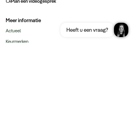
Plan een videogesprek
Meer informatie
Ontvang gratis de complete reisgids
Download nu
Heeft u een vraag?
Marokko
Actueel
Keurmerken
Verantwoord op reis
Webinars
Vacatures
Type reizen
Maatwerk Rondreizen
Groepsreizen
Luxe Reizen