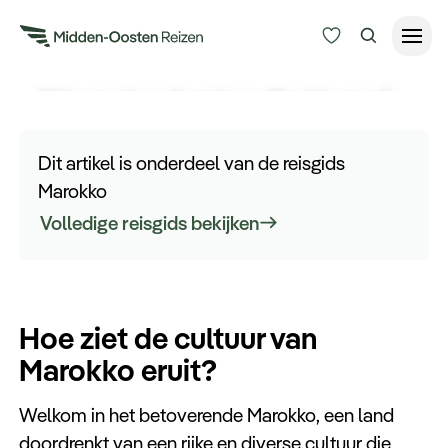
Cultuur van Marokko
Wilt u goed voorbereid naar Marokko gaan?
Reisduur
Lees hier meer informatie en kom meer te weten
Budget
Alle bestemmingen
over de cultuur in Marokko.
Dit artikel is onderdeel van de reisgids
Zoeken
Marokko
Type Reizen
Volledige reisgids bekijken
Inspiratie
Hoe ziet de cultuur van
Meer
Marokko eruit?
Welkom in het betoverende Marokko, een land
doordrenkt van een rijke en diverse cultuur die