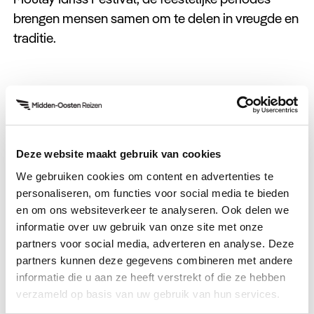
brengen mensen samen om te delen in vreugde en
traditie.
Deze website maakt gebruik van cookies
Kunst en Ambachten
We gebruiken cookies om content en advertenties te
Marokkaanse kunst en ambachten weerspiegelen
personaliseren, om functies voor social media te bieden
en om ons websiteverkeer te analyseren. Ook delen we
de diepe band met vakmanschap en erfgoed. Van
informatie over uw gebruik van onze site met onze
prachtig bewerkte houten meubels tot kleurrijk
partners voor social media, adverteren en analyse. Deze
beschilderd aardewerk en ingewikkelde
partners kunnen deze gegevens combineren met andere
mozaïeken, elk kunstwerk draagt bij aan het
informatie die u aan ze heeft verstrekt of die ze hebben
behoud van tradities.
verzameld op basis van uw gebruik van hun services.