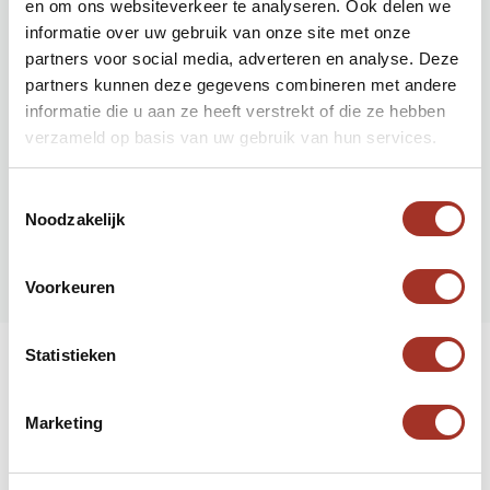
en om ons websiteverkeer te analyseren. Ook delen we
informatie over uw gebruik van onze site met onze
Vorige pagina
partners voor social media, adverteren en analyse. Deze
partners kunnen deze gegevens combineren met andere
Bezienswaardigheden
informatie die u aan ze heeft verstrekt of die ze hebben
verzameld op basis van uw gebruik van hun services.
Volgende pagina
Toestemmingsselectie
Noodzakelijk
Visum
Voorkeuren
Statistieken
Hulp nodig bij uw zoektocht
Marketing
naar een volgende reis?