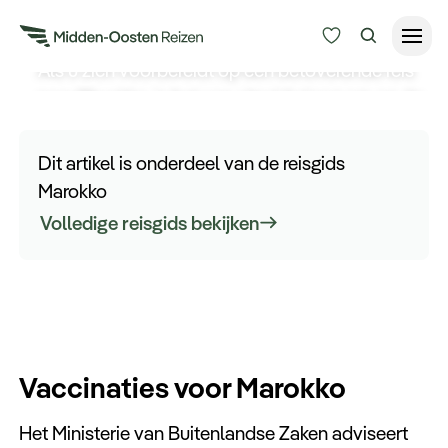
Vaccinaties Marokko
Als u zich voorbereidt op een betoverende reis
naar Marokko, is het van vitaal belang om op de
Reisduur
hoogte te zijn van de aanbevolen inentingen en
Budget
Alle bestemmingen
vaccinaties om uw avontuur zo aangenaam en
Dit artikel is onderdeel van de reisgids
veilig mogelijk te maken.
Zoeken
Marokko
Type Reizen
Volledige reisgids bekijken
Inspiratie
Meer
Vaccinaties voor Marokko
Het Ministerie van Buitenlandse Zaken adviseert