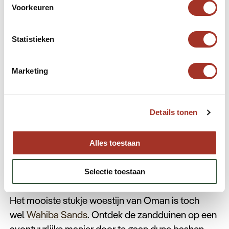
uitbreiden met een snorkelexcursie naar de
Voorkeuren
Daymaniyat Island?
Check bijvoorbeeld de reis
‘Avontuurlijk Oman’.
Deze reis neemt je mee langs
Statistieken
de beste bezienswaardigheden van Oman en
biedt daarnaast de mogelijkheid om je grenzen te
Marketing
verleggen tijdens de meest avontuurlijke
excursies.
Details tonen
Alles toestaan
Selectie toestaan
Wahiba Sands
Het mooiste stukje woestijn van Oman is toch
wel
Wahiba Sands
. Ontdek de zandduinen op een