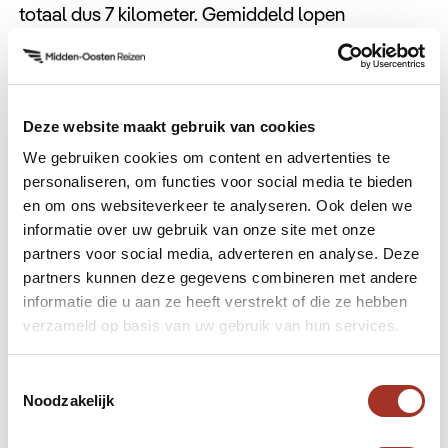
totaal dus 7 kilometer. Gemiddeld lopen
wandelaars hier zo’n 3 tot 4 uur over.
Deze website maakt gebruik van cookies
We gebruiken cookies om content en advertenties te
personaliseren, om functies voor social media te bieden
en om ons websiteverkeer te analyseren. Ook delen we
Daymaniyat Island
informatie over uw gebruik van onze site met onze
partners voor social media, adverteren en analyse. Deze
Een kleine eilandgroep van negen eilanden in het
partners kunnen deze gegevens combineren met andere
noorden, zo’n 18 kilometer, boven Oman. Een waar
informatie die u aan ze heeft verstrekt of die ze hebben
snorkel- en duikparadijs. Het is een beschermd
verzameld op basis van uw gebruik van hun services.
natuurgebied waardoor er verschillende prachtige
koraalriffen te vinden zijn.
Toestemmingsselectie
Noodzakelijk
Tip: wist je dat je je rondreis door Oman kunt