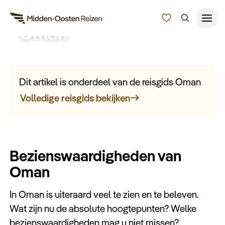
Bezienswaardigheden
Oman
Reisduur
Wilt u niets missen in Oman? Bekijk hier de
Budget
mooiste bezienswaardigheden van Oman die u
Alle bestemmingen
Dit artikel is onderdeel van de reisgids Oman
gezien moet hebben.
Zoeken
Volledige reisgids bekijken
Type Reizen
Inspiratie
Bezienswaardigheden van
Meer
Oman
In Oman is uiteraard veel te zien en te beleven.
Wat zijn nu de absolute hoogtepunten? Welke
bezienswaardigheden mag u niet missen?