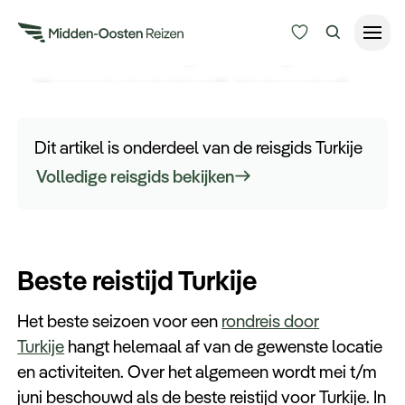
Beste reistijd Turkije
Wanneer kunt u het best Turkije bezoeken?
Reisduur
Bekijk hier de tips over de beste reistijd voor
Budget
Alle bestemmingen
Turkije die u moet weten voordat u op reis gaat.
Dit artikel is onderdeel van de reisgids Turkije
Zoeken
Volledige reisgids bekijken
Type Reizen
Inspiratie
Beste reistijd Turkije
Meer
Het beste seizoen voor een
rondreis door
Turkije
hangt helemaal af van de gewenste locatie
en activiteiten. Over het algemeen wordt mei t/m
juni beschouwd als de beste reistijd voor Turkije. In