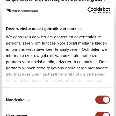
Celsius dalen. Daarnaast ligt in het zuiden aan de
kust de plaats Antalya, waar het klimaat
gedurende het hele jaar aangenaam is. Om die
reden is deze plaats erg populair onder de
Deze website maakt gebruik van cookies
toeristen.
We gebruiken cookies om content en advertenties te
personaliseren, om functies voor social media te bieden
en om ons websiteverkeer te analyseren. Ook delen we
Weer en klimaat centrale deel
informatie over uw gebruik van onze site met onze
Turkije
partners voor social media, adverteren en analyse. Deze
partners kunnen deze gegevens combineren met andere
Een Anatolische hoogvlakte-klimaat komt voor in
informatie die u aan ze heeft verstrekt of die ze hebben
het centrale deel van Turkije, waar de hoofdstad
verzameld op basis van uw gebruik van hun services.
Ankara ligt. In dit deel van het land zijn de zomers
droog, met temperaturen die oplopen tot 35
Toestemmingsselectie
Noodzakelijk
graden Celsius. Daarentegen zijn de winters erg
koud en dalen de temperaturen vaak tot onder het
Voorkeuren