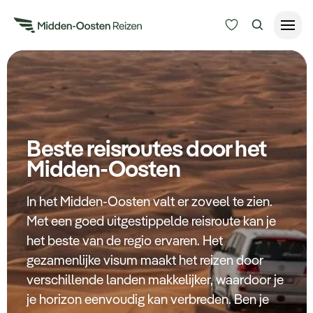
Reisduur
Budget
Alle bestemmingen
Zoeken
Beste reisroutes door het
Type Reizen
Midden-Oosten
Inspiratie
In het Midden-Oosten valt er zoveel te zien.
Met een goed uitgestippelde reisroute kan je
Meer
het beste van de regio ervaren. Het
gezamenlijke visum maakt het reizen door
verschillende landen makkelijker, waardoor je
je horizon eenvoudig kan verbreden. Ben je