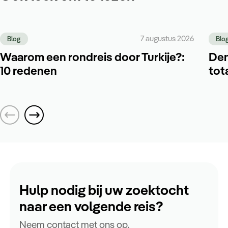
7 augustus 2026
Blog
Blo
Waarom een rondreis door Turkije?:
Den
10 redenen
tot
Hulp nodig bij uw zoektocht
naar een volgende reis?
Neem contact met ons op.