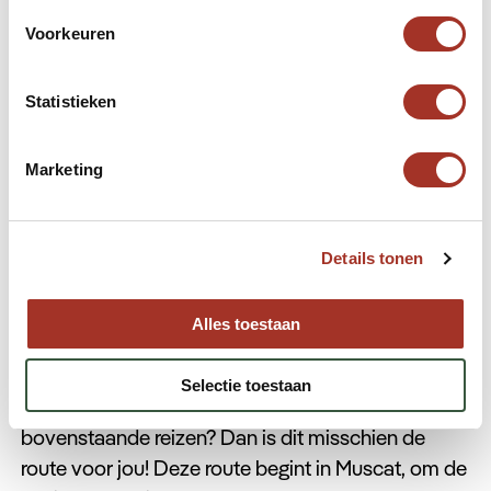
Nizwa naar Abu Dhabi
: 460 km, ongeveer 5
Voorkeuren
uur.
Abu Dhabi naar Dubai
: 140 km, ongeveer 1 uur
Statistieken
en 30 minuten.
Marketing
Details tonen
Route 4: Oman, Emiraten, Qatar
Alles toestaan
en Saoedi-Arabië
Selectie toestaan
Wil je een kleine combinatie maken van de
bovenstaande reizen? Dan is dit misschien de
route voor jou! Deze route begint in Muscat, om de