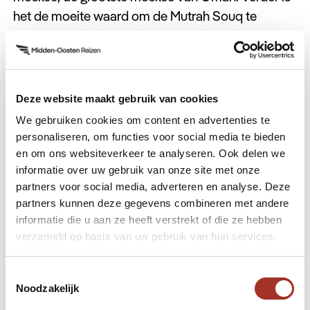
het de moeite waard om de Mutrah Souq te
bezoeken. Wil je de reis liever rustig beginnen?
Dan kan je heerlijk tot rust komen aan de stranden.
Vanuit Muscat reis je naar
Nizwa
, een historische
Deze website maakt gebruik van cookies
stad in Oman. Als je de cultuur van Oman wilt
We gebruiken cookies om content en advertenties te
ervaren, dan ben je hier op de juiste plek. Hier
personaliseren, om functies voor social media te bieden
vindt elke vrijdag de geitenmarkt plaats, een
en om ons websiteverkeer te analyseren. Ook delen we
ervaring die je niet mag missen. Daarnaast heb je
informatie over uw gebruik van onze site met onze
de Nizwa Souq, waar je de levendige markt van
partners voor social media, adverteren en analyse. Deze
dichtbij kan ervaren.
partners kunnen deze gegevens combineren met andere
informatie die u aan ze heeft verstrekt of die ze hebben
Daarna vervolg je je reis naar Abu Dhabi en Dubai,
verzameld op basis van uw gebruik van hun services.
om de bezienswaardigheden van de Emiraten ook
mee te pakken.
Toestemmingsselectie
Noodzakelijk
Muscat naar Nizwa
: 150 km, ongeveer 2 uur.