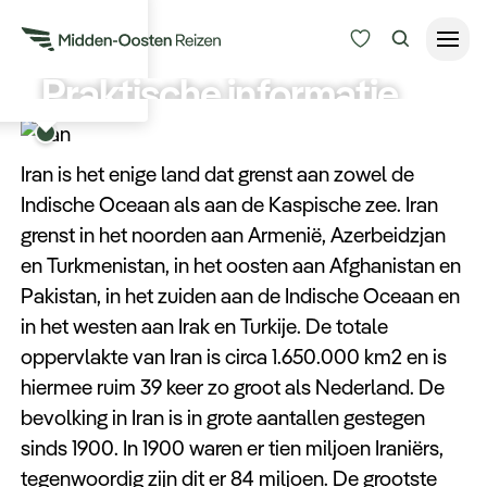
Praktische informatie
ere kaart bekijken
Reisduur
Iran
Budget
Alle bestemmingen
Iran is het enige land dat grenst aan zowel de
Zoeken
Indische Oceaan als aan de Kaspische zee. Iran
Type Reizen
grenst in het noorden aan Armenië, Azerbeidzjan
en Turkmenistan, in het oosten aan Afghanistan en
Inspiratie
Pakistan, in het zuiden aan de Indische Oceaan en
in het westen aan Irak en Turkije. De totale
oppervlakte van Iran is circa 1.650.000 km2 en is
Meer
hiermee ruim 39 keer zo groot als Nederland. De
bevolking in Iran is in grote aantallen gestegen
sinds 1900. In 1900 waren er tien miljoen Iraniërs,
tegenwoordig zijn dit er 84 miljoen. De grootste