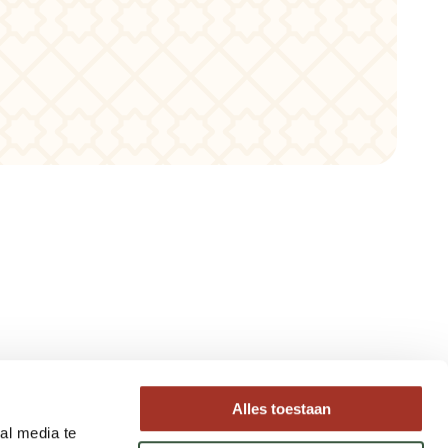
Type reizen
Alles toestaan
al media te
Maatwerk Rondreizen