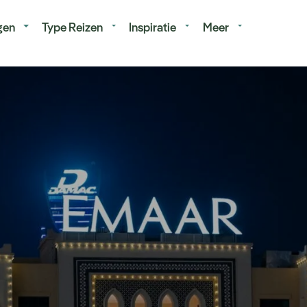
isduur
Budget
gen
Type Reizen
Inspiratie
Meer