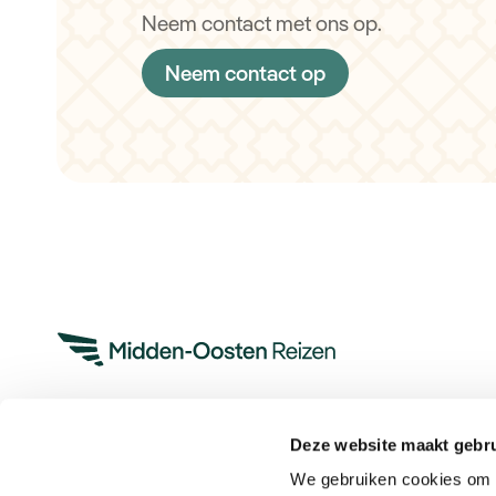
Neem contact met ons op.
Neem contact op
Deze website maakt gebru
Heeft u een vraag?
We gebruiken cookies om c
App met ons