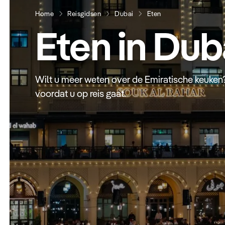
Home
Reisgidsen
Dubai
Eten
Eten in Dub
Wilt u meer weten over de Emiratische keuken?
voordat u op reis gaat.