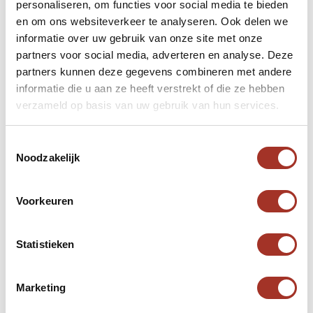
personaliseren, om functies voor social media te bieden
Augustus
en om ons websiteverkeer te analyseren. Ook delen we
informatie over uw gebruik van onze site met onze
In augustus blijft het extreem heet, vergelijkbaar
partners voor social media, adverteren en analyse. Deze
met juli, met temperaturen die vaak boven de
partners kunnen deze gegevens combineren met andere
45°C uitkomen. Ook ’s nachts blijft het warm, met
informatie die u aan ze heeft verstrekt of die ze hebben
temperaturen rond de 30°C. De hoge
verzameld op basis van uw gebruik van hun services.
luchtvochtigheid kan het nog zwaarder maken om
buiten te zijn. Augustus is de heetste maand van
Toestemmingsselectie
Noodzakelijk
het jaar, waardoor veel activiteiten zich
binnenshuis afspelen, in airconditioned ruimtes.
Regen valt er vrijwel niet in deze periode.
Voorkeuren
September
Statistieken
In september begint de hitte langzaam af te
Marketing
nemen, maar het blijft nog steeds heet, met