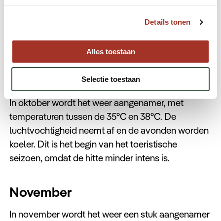
temperaturen rond de 40°C overdag. De nachten
zijn iets koeler met temperaturen rond de 28°C. De
Details tonen
luchtvochtigheid blijft hoog, wat het weer zwaar
kan maken.
Alles toestaan
Oktober
Selectie toestaan
In oktober wordt het weer aangenamer, met
temperaturen tussen de 35°C en 38°C. De
luchtvochtigheid neemt af en de avonden worden
koeler. Dit is het begin van het toeristische
seizoen, omdat de hitte minder intens is.
November
In november wordt het weer een stuk aangenamer