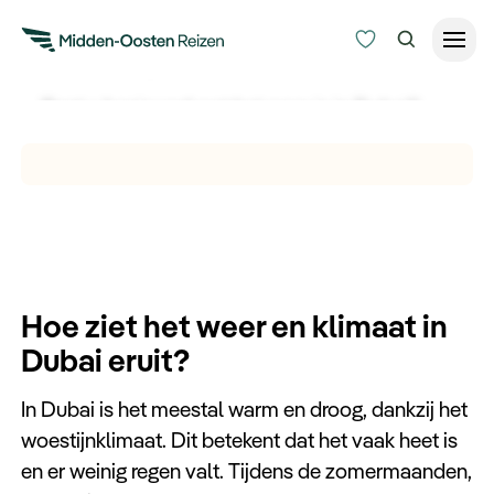
Weer Dubai
Bent u benieuwd wat het weer is in Dubai?
Reisduur
Bekijk en ontdek hier alles over het weer en
Budget
Alle bestemmingen
klimaat in Dubai voordat u op reis gaat.
Zoeken
Type Reizen
Inspiratie
Hoe ziet het weer en klimaat in
Dubai eruit?
Meer
In Dubai is het meestal warm en droog, dankzij het
woestijnklimaat. Dit betekent dat het vaak heet is
en er weinig regen valt. Tijdens de zomermaanden,