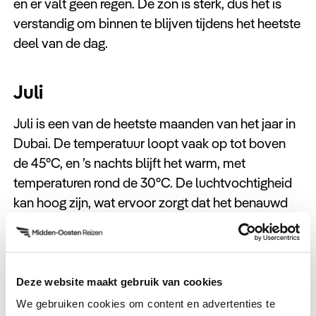
en er valt geen regen. De zon is sterk, dus het is
verstandig om binnen te blijven tijdens het heetste
deel van de dag.
Juli
Juli is een van de heetste maanden van het jaar in
Dubai. De temperatuur loopt vaak op tot boven
de 45°C, en ’s nachts blijft het warm, met
temperaturen rond de 30°C. De luchtvochtigheid
kan hoog zijn, wat ervoor zorgt dat het benauwd
aanvoelt. Regen is zeer zeldzaam, en de zon is fel.
De meeste mensen blijven binnen of zoeken
verkoeling bij het zwembad of aan het strand,
vooral tijdens de heetste uren van de dag.
Deze website maakt gebruik van cookies
We gebruiken cookies om content en advertenties te