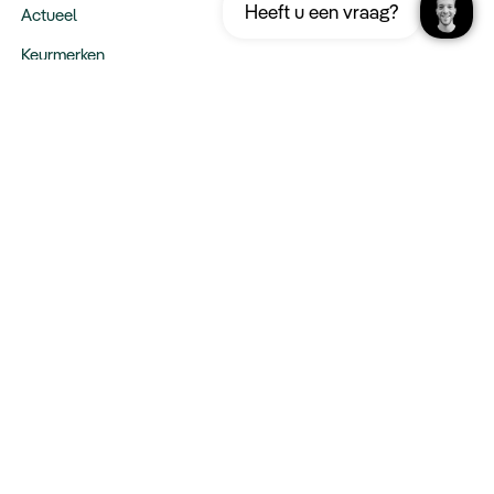
Download nu
Heeft u een vraag?
Dubai
Actueel
Keurmerken
Verantwoord op reis
Webinars
Vacatures
Type reizen
Maatwerk Rondreizen
Groepsreizen
Luxe Reizen
Strandvakanties
Blijf op de hoogte: