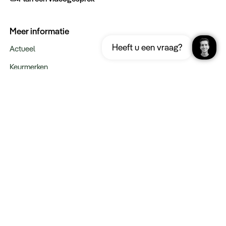
Meer informatie
Ontvang gratis de complete reisgids
Download nu
Heeft u een vraag?
Turkije
Actueel
Keurmerken
Verantwoord op reis
Webinars
Vacatures
Type reizen
Maatwerk Rondreizen
Groepsreizen
Luxe Reizen