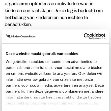
organiseren optredens en activiteiten waarin
kinderen centraal staan. Deze dag is bedoeld om
het belang van kinderen en hun rechten te
benadrukken.
Dag van de Arbeid
Op 1 mei wordt de Dag van de Arbeid gevierd.
Deze website maakt gebruik van cookies
Deze dag staat in het teken van
We gebruiken cookies om content en advertenties te
werknemersrechten. Er worden demonstraties en
personaliseren, om functies voor social media te bieden
bijeenkomsten georganiseerd, vooral in grote
en om ons websiteverkeer te analyseren. Ook delen we
informatie over uw gebruik van onze site met onze
steden zoals Istanboel en Ankara.
partners voor social media, adverteren en analyse. Deze
partners kunnen deze gegevens combineren met andere
Jeugd- en Sportdag (Herdenking
informatie die u aan ze heeft verstrekt of die ze hebben
verzameld op basis van uw gebruik van hun services.
van Atatürk)