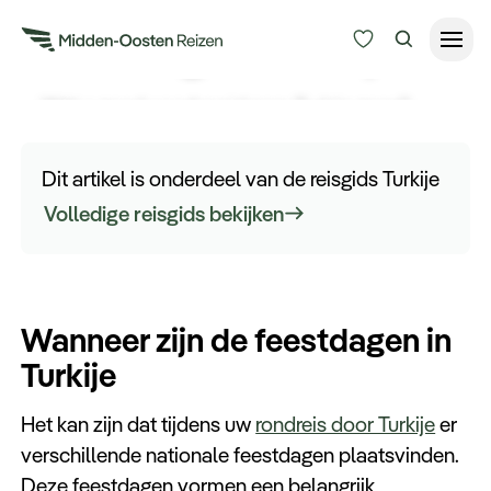
Feestdagen in Turkije
Wilt u goed voorbereid naar Turkije gaan?
Reisduur
Ontdek hier wanneer de feestdagen in Turkije
Budget
Alle bestemmingen
zijn voordat u op reis gaat.
Dit artikel is onderdeel van de reisgids Turkije
Zoeken
Volledige reisgids bekijken
Type Reizen
Inspiratie
Wanneer zijn de feestdagen in
Meer
Turkije
Het kan zijn dat tijdens uw
rondreis door Turkije
er
verschillende nationale feestdagen plaatsvinden.
Deze feestdagen vormen een belangrijk