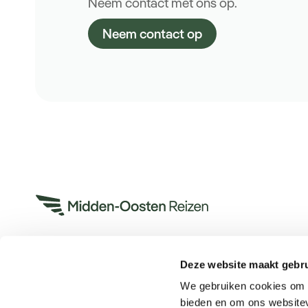
Neem contact met ons op.
Neem contact op
Deze website maakt gebru
Heeft u een vraag?
We gebruiken cookies om c
App met ons
bieden en om ons websitev