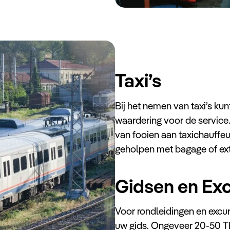
Taxi’s
Bij het nemen van taxi’s ku
waardering voor de service. T
van fooien aan taxichauffeu
geholpen met bagage of ext
Gidsen en Exc
Voor rondleidingen en excurs
uw gids. Ongeveer 20-50 TR