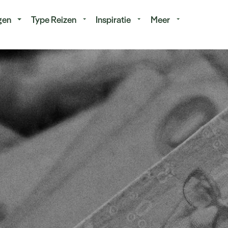
isduur
Budget
gen
Type Reizen
Inspiratie
Meer