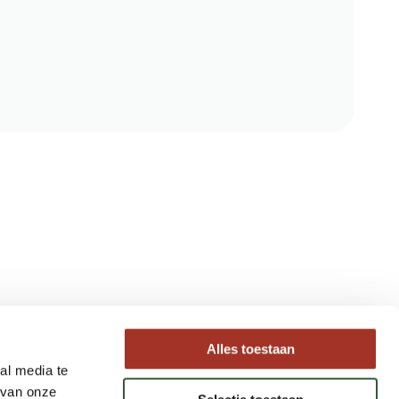
Type reizen
Alles toestaan
al media te
Maatwerk Rondreizen
 van onze